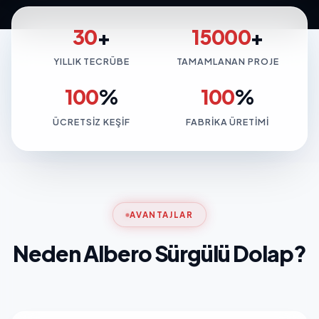
30
+
15000
+
YILLIK TECRÜBE
TAMAMLANAN PROJE
100
%
100
%
ÜCRETSIZ KEŞIF
FABRIKA ÜRETIMI
AVANTAJLAR
Neden Albero Sürgülü Dolap?