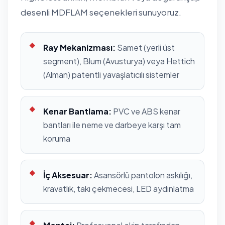
desenli MDFLAM seçenekleri sunuyoruz.
Ray Mekanizması:
Samet (yerli üst
segment), Blum (Avusturya) veya Hettich
(Alman) patentli yavaşlatıcılı sistemler
Kenar Bantlama:
PVC ve ABS kenar
bantları ile neme ve darbeye karşı tam
koruma
İç Aksesuar:
Asansörlü pantolon askılığı,
kravatlık, takı çekmecesi, LED aydınlatma