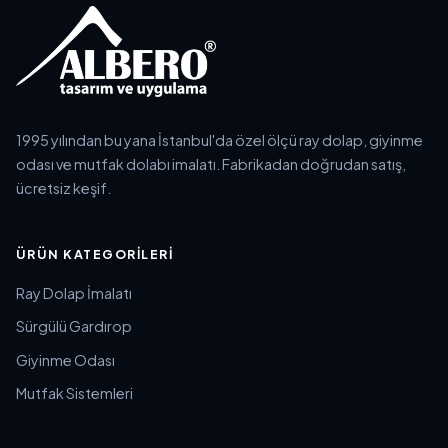
1995 yılından bu yana İstanbul'da özel ölçü ray dolap, giyinme
odası ve mutfak dolabı imalatı. Fabrikadan doğrudan satış,
ücretsiz keşif.
ÜRÜN KATEGORILERI
Ray Dolap İmalatı
Sürgülü Gardırop
Giyinme Odası
Mutfak Sistemleri