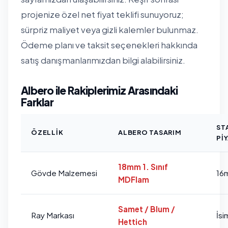
projenize özel net fiyat teklifi sunuyoruz;
sürpriz maliyet veya gizli kalemler bulunmaz.
Ödeme planı ve taksit seçenekleri hakkında
satış danışmanlarımızdan bilgi alabilirsiniz.
Albero ile Rakiplerimiz Arasındaki
Farklar
ST
ÖZELLIK
ALBERO TASARIM
PI
18mm 1. Sınıf
Gövde Malzemesi
16
MDFlam
Samet / Blum /
Ray Markası
İsi
Hettich