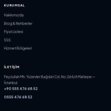
KURUMSAL
Hakkımızda
Blog & Rehberler
Fiyat Listesi
SSS
Hizmet Bölgeleri
İLETIŞIM
Feyzullah Mh. Yüzevler Bağdat Cd. No:264/A Maltepe —
İstanbul
+90 555 476 68 52
0555 476 68 52