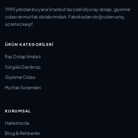
1995 yılından bu yana İstanbul'da özel ölçü ray dolap, giyinme
odası ve mutfak dolabı imalatı. Fabrikadan doğrudan satış,
ücretsiz keşif.
ÜRÜN KATEGORILERI
Ray Dolap İmalatı
Sürgülü Gardırop
Giyinme Odası
Mutfak Sistemleri
KURUMSAL
Hakkımızda
Blog & Rehberler