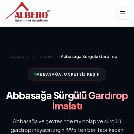
Anasayfa
/
Ürünler
/
Abbasağa Sürgülü Gardırop
ABBASAĞA, ÜCRETSIZ KEŞIF
Abbasağa
Sürgülü Gardırop
İmalatı
Abbasağa ve çevresinde ray dolap ve sürgülü
gardırop ihtiyacınız için 1995'ten beri fabrikadan