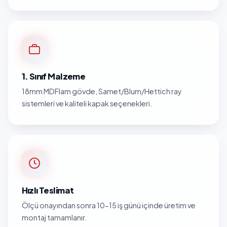
1. Sınıf Malzeme
18mm MDFlam gövde, Samet/Blum/Hettich ray
sistemleri ve kaliteli kapak seçenekleri.
Hızlı Teslimat
Ölçü onayından sonra 10-15 iş günü içinde üretim ve
montaj tamamlanır.