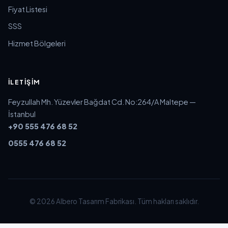
Fiyat Listesi
SSS
Hizmet Bölgeleri
İLETIŞIM
Feyzullah Mh. Yüzevler Bağdat Cd. No:264/A Maltepe —
İstanbul
+90 555 476 68 52
0555 476 68 52
© 2026 Albero Tasarım Fabrikası. Tüm hakları saklıdır.