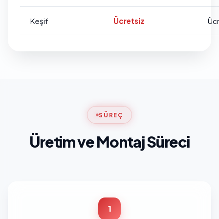
Keşif
Ücretsiz
Ücr
SÜREÇ
Üretim ve Montaj Süreci
1