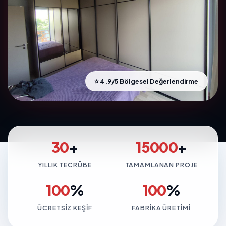
⭐ 4.9/5 Bölgesel Değerlendirme
30
+
15000
+
YILLIK TECRÜBE
TAMAMLANAN PROJE
100
%
100
%
ÜCRETSIZ KEŞIF
FABRIKA ÜRETIMI