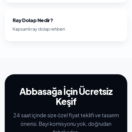
Ray Dolap Nedir?
Kapsamlı ray dolap rehberi
Abbasağa İçin Ücretsiz
Keşif
24 saat içinde size özel fiyat teklifi ve tasarım
önerisi. Bayi komisyonu yok, doğrudan