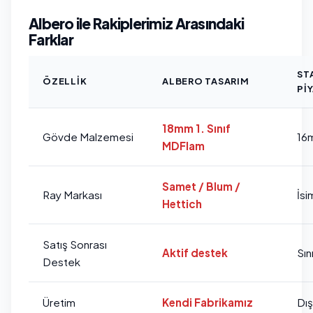
Albero ile Rakiplerimiz Arasındaki
Farklar
ST
ÖZELLIK
ALBERO TASARIM
PI
18mm 1. Sınıf
Gövde Malzemesi
16
MDFlam
Samet / Blum /
Ray Markası
İsi
Hettich
Satış Sonrası
Aktif destek
Sını
Destek
Üretim
Kendi Fabrikamız
Dı