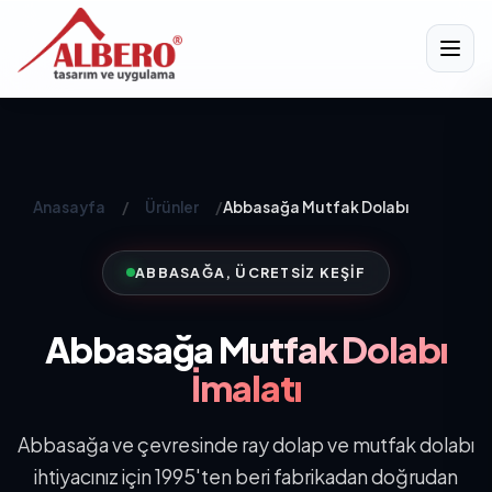
Anasayfa
/
Ürünler
/
Abbasağa Mutfak Dolabı
ABBASAĞA, ÜCRETSIZ KEŞIF
Abbasağa
Mutfak Dolabı
İmalatı
Abbasağa ve çevresinde ray dolap ve mutfak dolabı
ihtiyacınız için 1995'ten beri fabrikadan doğrudan