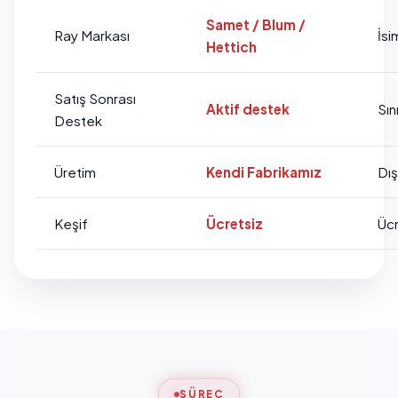
Samet / Blum /
Ray Markası
İsi
Hettich
Satış Sonrası
Aktif destek
Sını
Destek
Üretim
Kendi Fabrikamız
Dı
Keşif
Ücretsiz
Ücr
SÜREÇ