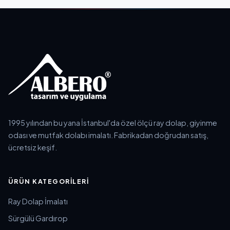
1995 yılından bu yana İstanbul'da özel ölçü ray dolap, giyinme
odası ve mutfak dolabı imalatı. Fabrikadan doğrudan satış,
ücretsiz keşif.
ÜRÜN KATEGORILERI
Ray Dolap İmalatı
Sürgülü Gardırop