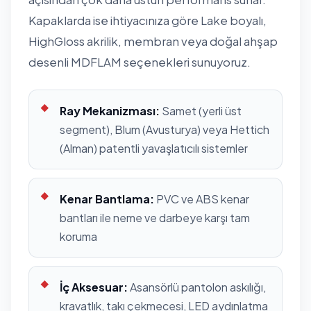
Kapaklarda ise ihtiyacınıza göre Lake boyalı,
HighGloss akrilik, membran veya doğal ahşap
desenli MDFLAM seçenekleri sunuyoruz.
Ray Mekanizması:
Samet (yerli üst
segment), Blum (Avusturya) veya Hettich
(Alman) patentli yavaşlatıcılı sistemler
Kenar Bantlama:
PVC ve ABS kenar
bantları ile neme ve darbeye karşı tam
koruma
İç Aksesuar:
Asansörlü pantolon askılığı,
kravatlık, takı çekmecesi, LED aydınlatma