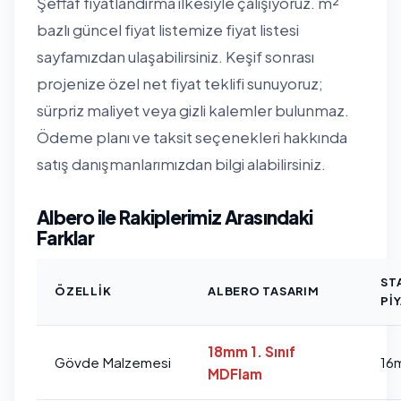
Şeffaf fiyatlandırma ilkesiyle çalışıyoruz. m²
bazlı güncel fiyat listemize
fiyat listesi
sayfamızdan
ulaşabilirsiniz. Keşif sonrası
projenize özel net fiyat teklifi sunuyoruz;
sürpriz maliyet veya gizli kalemler bulunmaz.
Ödeme planı ve taksit seçenekleri hakkında
satış danışmanlarımızdan bilgi alabilirsiniz.
Albero ile Rakiplerimiz Arasındaki
Farklar
ST
ÖZELLIK
ALBERO TASARIM
PI
18mm 1. Sınıf
Gövde Malzemesi
16
MDFlam