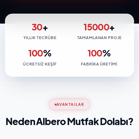
30
+
15000
+
YILLIK TECRÜBE
TAMAMLANAN PROJE
100
%
100
%
ÜCRETSIZ KEŞIF
FABRIKA ÜRETIMI
AVANTAJLAR
Neden Albero Mutfak Dolabı?